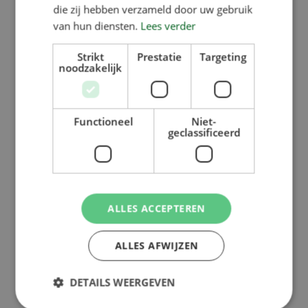
Serie – Trockenfutterautomattrog“
die zij hebben verzameld door uw gebruik
van hun diensten.
Lees verder
Broschüre zur M- und MU-Serie
Strikt
Prestatie
Targeting
Broschüre KZB VERBA
noodzakelijk
Familienfuttertrog für Freilauf-
Ferkelställe
Functioneel
Niet-
geclassificeerd
Broschüre zur SM-Serie:
Trockenfutterautomattröge aus
Edelstahl für Mastschweine
ALLES ACCEPTEREN
ALLES AFWIJZEN
Anleitungen
DETAILS WEERGEVEN
Installations- und