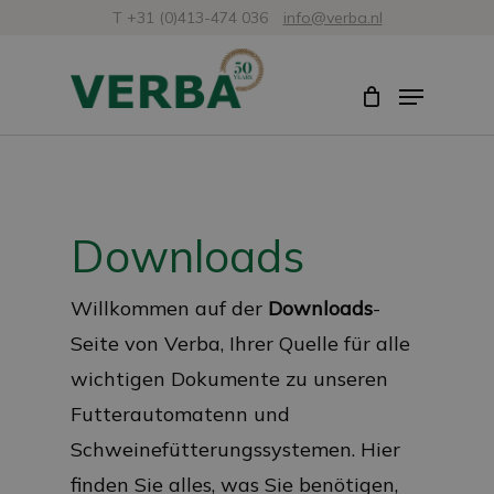
Zum
T +31 (0)413-474 036
info@verba.nl
Hauptinhalt
Menü
Menü
springen
schli
Downloads
Willkommen auf der
Downloads
-
Seite von Verba, Ihrer Quelle für alle
wichtigen Dokumente zu unseren
Futterautomatenn und
Schweinefütterungssystemen. Hier
finden Sie alles, was Sie benötigen,