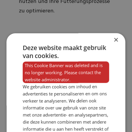
nutzen und Ihre Fütterungsprozesse
zu optimieren.
Katalog
×
Deze website maakt gebruik
VERBA-Katalog
van cookies.
This Cookie Banner was deleted and is
no longer working. Please contact the
Broschüren
website administrator.
We gebruiken cookies om inhoud en
Broschüre „Speedfeeder“
advertenties te personaliseren en om ons
verkeer te analyseren. We delen ook
Mewaco-Broschüre
informatie over uw gebruik van onze site
met onze advertentie- en analysepartners,
Broschüre „Schweineletfeeder K-
die deze kunnen combineren met andere
informatie die u aan hen heeft verstrekt of