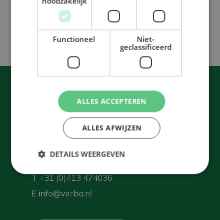
noodzakelijk
Für jeden
Optimal
Lebensphase
Rendite
Functioneel
Niet-
geclassificeerd
VERBA
ALLES ACCEPTEREN
Bedrijventerrein Nijnsel
Industrieweg 13
ALLES AFWIJZEN
5492 NG Sint-Oedenrode
DETAILS WEERGEVEN
T
+31 (0)413 474036
E
info@verba.nl