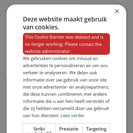
×
Deze website maakt gebruik
van cookies.
This Cookie Banner was deleted and is
no longer working. Please contact the
website administrator.
We gebruiken cookies om inhoud en
advertenties te personaliseren en om ons
verkeer te analyseren. We delen ook
informatie over uw gebruik van onze site
met onze advertentie- en analysepartners,
die deze kunnen combineren met andere
informatie die u aan hen heeft verstrekt of
die zij hebben verzameld door uw gebruik
Mehr als
Produktion
An der
van hun diensten.
Lees verder
50 Jahre
in
Spitze von
Erfahrung
Niederlande
Nachhaltigkeit
Strikt
Prestatie
Targeting