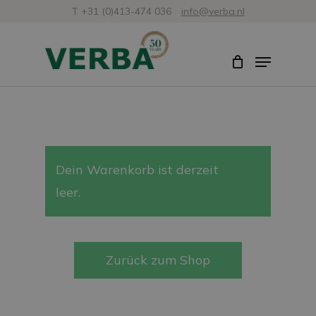
Zum
T +31 (0)413-474 036
info@verba.nl
Hauptinhalt
Menü
Menü
springen
schli
Dein Warenkorb ist derzeit
leer.
Zurück zum Shop