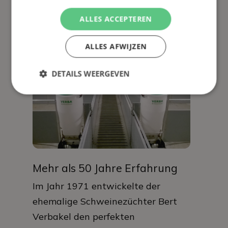
für VERBA
ALLES ACCEPTEREN
ALLES AFWIJZEN
DETAILS WEERGEVEN
Mehr als 50 Jahre Erfahrung
Im Jahr 1971 entwickelte der
ehemalige Schweinezüchter Bert
Verbakel den perfekten