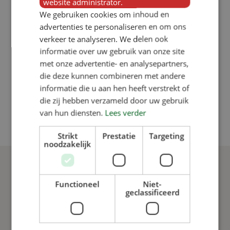
website administrator.
nachhaltigen Futterautomaten
We gebruiken cookies om inhoud en
weltweit vertrieben – und vielleicht
advertenties te personaliseren en om ons
verkeer te analyseren. We delen ook
schon bald auch in Ihrem Stall.
informatie over uw gebruik van onze site
met onze advertentie- en analysepartners,
die deze kunnen combineren met andere
informatie die u aan hen heeft verstrekt of
die zij hebben verzameld door uw gebruik
van hun diensten.
Lees verder
Strikt
Prestatie
Targeting
noodzakelijk
Functioneel
Niet-
geclassificeerd
Deshalb
entscheidest du dich