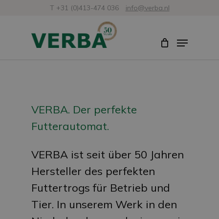
Zum
T +31 (0)413-474 036
info@verba.nl
Hauptinhalt
Menü
Menü
springen
schli
VERBA. Der perfekte
Futterautomat.
VERBA ist seit über 50 Jahren
Hersteller des perfekten
Futtertrogs für Betrieb und
Tier. In unserem Werk in den