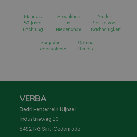
Mehr als
Produktion
An der
50 Jahre
in
Spitze von
Erfahrung
Niederlande
Nachhaltigkeit
Für jeden
Optimal
Lebensphase
Rendite
VERBA
Bedrijventerrein Nijnsel
Industrieweg 13
5492 NG Sint-Oedenrode