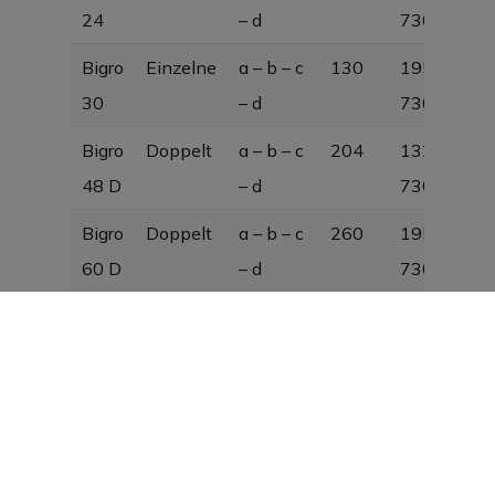
24
– d
730
Bigro
Einzelne
a – b – c
130
1950 × 300
30
– d
730
Bigro
Doppelt
a – b – c
204
1325 × 600
48 D
– d
730
Bigro
Doppelt
a – b – c
260
1950 × 600
60 D
– d
730
Bigro
Einzelne
a – b – c
189
1525 × 380
24
– d
1000
100
Bigro
Doppelt
a – b – c
379
1525 × 760
48
– d
1000