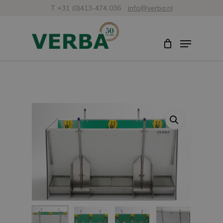
Zum
T +31 (0)413-474 036
info@verba.nl
Hauptinhalt
Menü
Menü
springen
schlie