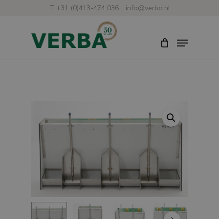
Zum
T +31 (0)413-474 036
info@verba.nl
Hauptinhalt
Menü
Menü
springen
schlie