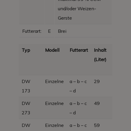
und/oder Weizen-
Gerste
Futterart:
E
Brei
Typ
Modell
Futterart
Inhalt
Abmess
(Liter)
DW
Einzelne
a – b – c
29
450 x 3
173
– d
730; 17 
DW
Einzelne
a – b – c
49
675 × 3
273
– d
730
DW
Einzelne
a – b – c
59
875 × 3