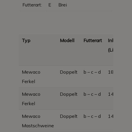
Futterart:
E
Brei
Typ
Modell
Futterart
Inhalt
A
(Liter)
Mewaco
Doppelt
b – c – d
18
36
Ferkel
7
Mewaco
Doppelt
b – c – d
140
61
Ferkel
12
Mewaco
Doppelt
b – c – d
140
61
Mastschweine
12