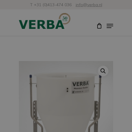
Zum
T +31 (0)413-474 036
info@verba.nl
Hauptinhalt
Menü
Menü
springen
schlie