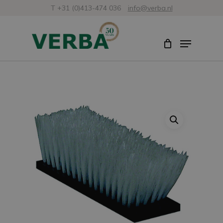
Zum
T +31 (0)413-474 036
info@verba.nl
Hauptinhalt
Menü
Menü
springen
schlie