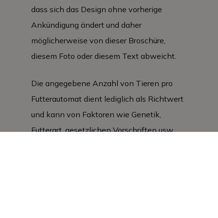
dass sich das Design ohne vorherige
Ankündigung ändert und daher
möglicherweise von dieser Broschüre,
diesem Foto oder diesem Text abweicht.
Die angegebene Anzahl von Tieren pro
Futterautomat dient lediglich als Richtwert
und kann von Faktoren wie Genetik,
Futterart, gesetzlichen Vorschriften usw.
abhängen.