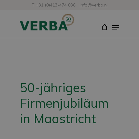
Zum
T +31 (0)413-474 036
info@verba.nl
Hauptinhalt
Menü
Menü
springen
schli
50-jähriges
Firmenjubiläum
in Maastricht