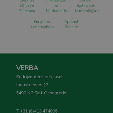
Mehr als
Produktion
An der
50 Jahre
in
Spitze von
Erfahrung
Niederlande
Nachhaltigkeit
Für jeden
Optimal
Lebensphase
Rendite
VERBA
Bedrijventerrein Nijnsel
Industrieweg 13
5492 NG Sint-Oedenrode
T
+31 (0)413 474036