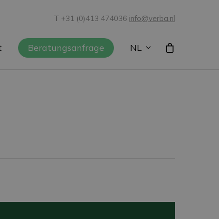
T +31 (0)413 474036
info@verba.nl
NL
t
Beratungsanfrage