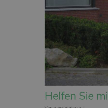
Helfen Sie m
Von
wecommerce