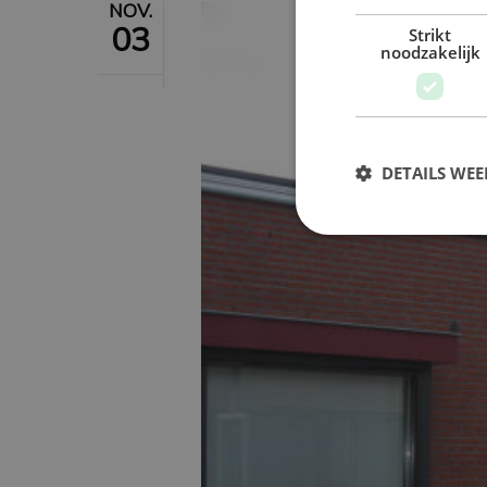
NOV.
03
Strikt
noodzakelijk
DETAILS WE