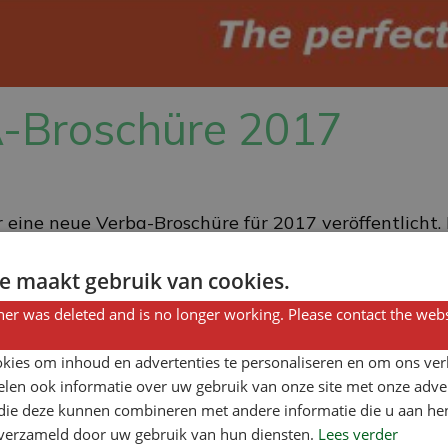
-Broschüre 2017
eine neue Verba-Broschüre für 2017 veröffentlicht.
 verschiedene Anpassungen an bestehende Produkte 
e maakt gebruik van cookies.
er was deleted and is no longer working. Please contact the webs
kies om inhoud en advertenties te personaliseren en om ons ver
len ook informatie over uw gebruik van onze site met onze adver
 die deze kunnen combineren met andere informatie die u aan hen
n verzameld door uw gebruik van hun diensten.
Lees verder