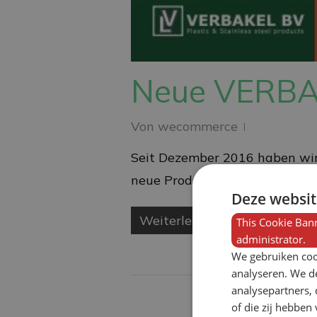
Neue VERBA
Von
wecommerce
Seit Dezember 2016 haben wir 
neue Produkte vorgestellt und
Deze websit
Weiterlesen
This Cookie Bann
administrator.
We gebruiken coo
analyseren. We de
analysepartners,
of die zij hebbe