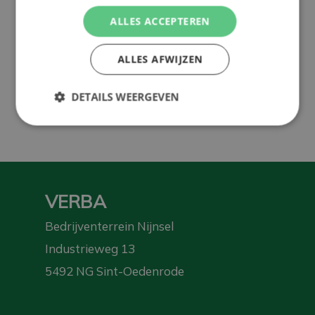
Mehr als
Produktion
An der
ALLES ACCEPTEREN
50 Jahre
in
Spitze von
Erfahrung
Niederlande
Nachhaltigkeit
ALLES AFWIJZEN
Für jeden
Optimal
Lebensphase
Rendite
DETAILS WEERGEVEN
VERBA
Bedrijventerrein Nijnsel
Industrieweg 13
5492 NG Sint-Oedenrode