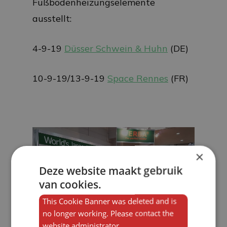
Fußbodenheizungselemente
ausstellt:
4-9-19
Düsser Schwein & Huhn
(DE)
10-9-19/13-9-19
Space Rennes
(FR)
×
Deze website maakt gebruik
van cookies.
This Cookie Banner was deleted and is
no longer working. Please contact the
website administrator.