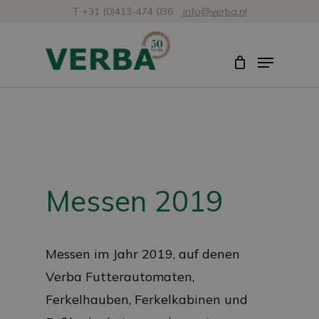
Zum
T +31 (0)413-474 036
info@verba.nl
Hauptinhalt
Menü
Menü
springen
schli
Messen 2019
Messen im Jahr 2019, auf denen
Verba Futterautomaten,
Ferkelhauben, Ferkelkabinen und